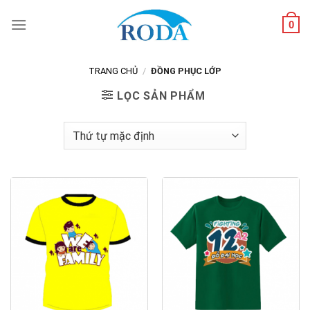
Skip
0
to
content
TRANG CHỦ
/
ĐỒNG PHỤC LỚP
LỌC SẢN PHẨM