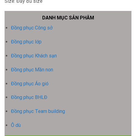
Size: Đầy đủ size
DANH MỤC SẢN PHÂM
Đồng phục Công sở
Đồng phục lớp
Đồng phục Khách sạn
Đồng phục Mần non
Đồng phục Áo gió
Đồng phục BHLĐ
Đồng phục Team building
Ô dù